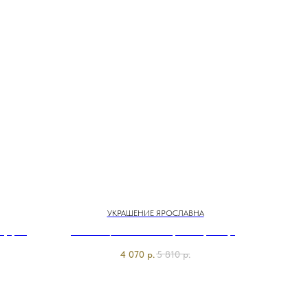
УКРАШЕНИЕ ЯРОСЛАВНА
 Царевна
C494089/26-01 Колье Цепная реакция
а
Franco Vello&Ярославна
4 070
р.
5 810
р.