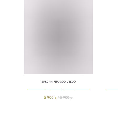
БРЮКИ FRANCO VELLO
Э7832-226/м/25-02 Брюки тр. Franco
Э5959-
Vello
5 900
р.
18 900
р.