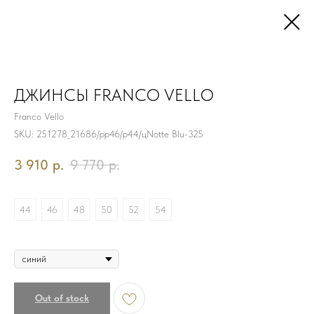
ДЖИНСЫ FRANCO VELLO
Franco Vello
SKU:
251278_21686/рр46/р44/цNotte Blu-325
3 910
р.
9 770
р.
Размер
44
46
48
50
52
54
Цвет
Out of stock