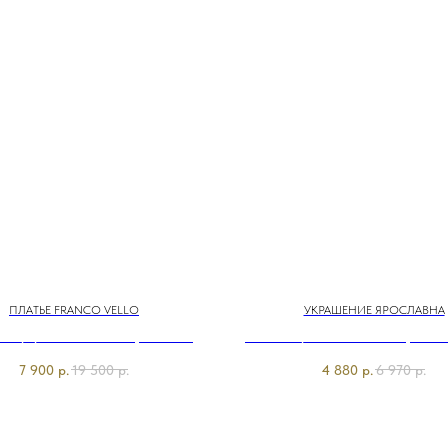
ПЛАТЬЕ FRANCO VELLO
УКРАШЕНИЕ ЯРОСЛАВНА
226/м/25-02 Платье тр. Franco
C494300/26-01 Колье Морская
Vello
Franco Vello&Ярославн
7 900
р.
19 500
р.
4 880
р.
6 970
р.