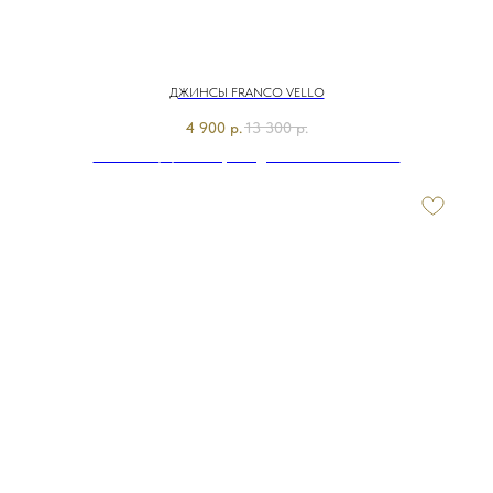
ДЖИНСЫ FRANCO VELLO
4 900
р.
13 300
р.
Э7798-226/м/25-02 Брюки джинсовые Franco Vello