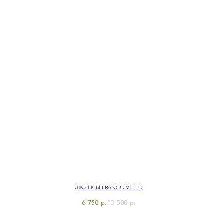
ДЖИНСЫ FRANCO VELLO
6 750
р.
13 500
р.
Э7918-126/м/26-01 Брюки джинсовые Franco Vello