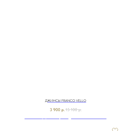
ДЖИНСЫ FRANCO VELLO
3 900
р.
15 100
р.
Э7823-226/м/25-02 Брюки джинсовые Franco Vello