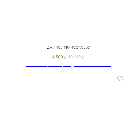
ДЖИНСЫ FRANCO VELLO
4 500
р.
15 100
р.
Э7801-226/м/25-02 Брюки джинсовые Franco Vello