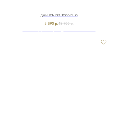
ДЖИНСЫ FRANCO VELLO
8 890
р.
12 700
р.
Э7905-126/м/26-01 Брюки джинсовые Franco Vello