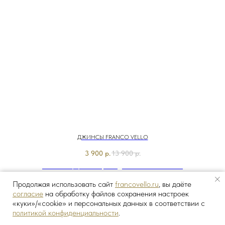
ДЖИНСЫ FRANCO VELLO
3 900
р.
13 900
р.
Э7840-226/м/25-02 Брюки джинсовые Franco Vello
Продолжая использовать сайт
francovello.ru
, вы даёте
согласие
на обработку файлов сохранения настроек
«куки»/«cookie» и персональных данных в соответствии с
политикой конфиденциальности
.