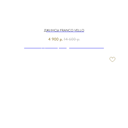
ДЖИНСЫ FRANCO VELLO
4 900
р.
14 600
р.
Э7703-225/м/24-02 Брюки джинсовые Franco Vello