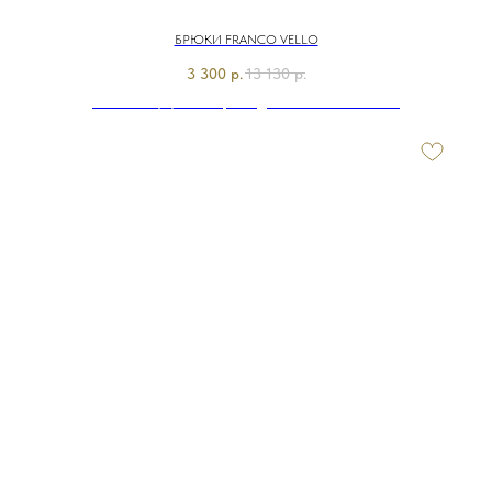
БРЮКИ FRANCO VELLO
3 300
р.
13 130
р.
Э7643-225/м/24-02 Брюки джинсовые Franco Vello