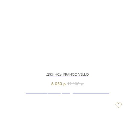
ДЖИНСЫ FRANCO VELLO
6 050
р.
12 100
р.
Э7904-126/м/26-01 Брюки джинсовые Franco Vello