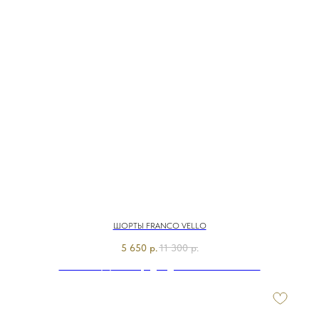
ШОРТЫ FRANCO VELLO
5 650
р.
11 300
р.
Э7906-126/м/26-01 Бриджи джинсовые Franco Vello