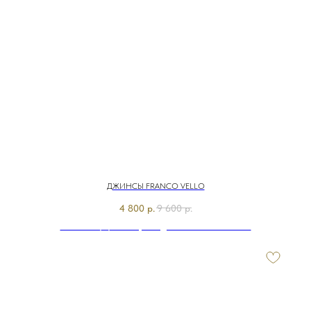
ДЖИНСЫ FRANCO VELLO
4 800
р.
9 600
р.
Э7912-126/м/26-01 Брюки джинсовые Franco Vello