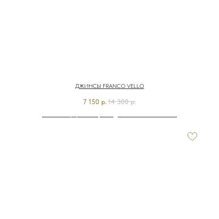
ДЖИНСЫ FRANCO VELLO
7 150
р.
14 300
р.
Э7878-126/м/26-01 Брюки джинсовые Franco Vello