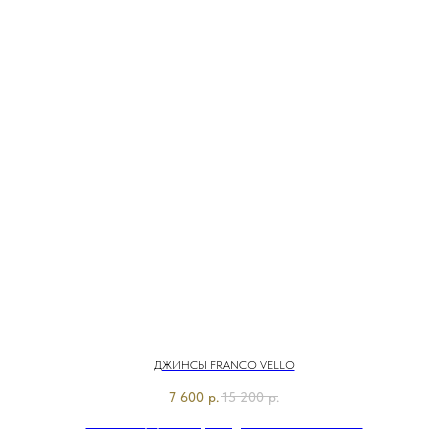
ДЖИНСЫ FRANCO VELLO
7 600
р.
15 200
р.
Э7855-126/м/26-01 Брюки джинсовые Franco Vello