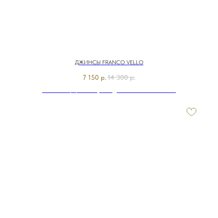
ДЖИНСЫ FRANCO VELLO
7 150
р.
14 300
р.
Э7907-126/м/26-01 Брюки джинсовые Franco Vello