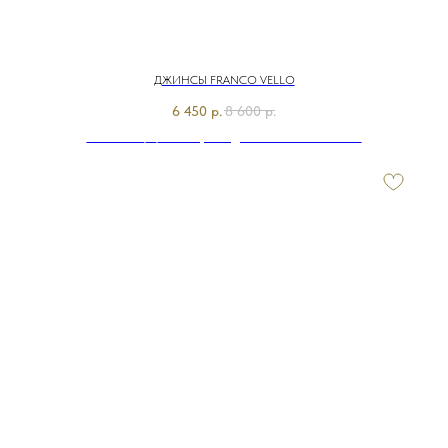
ДЖИНСЫ FRANCO VELLO
6 450
р.
8 600
р.
Э7914-126/м/26-01 Брюки джинсовые Franco Vello