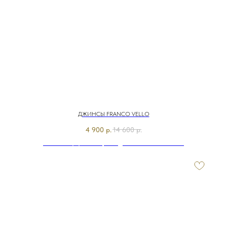
ДЖИНСЫ FRANCO VELLO
4 900
р.
14 600
р.
Э7807-226/м/25-02 Брюки джинсовые Franco Vello