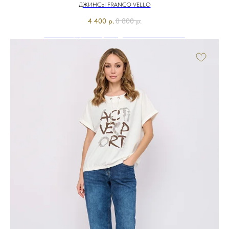
ДЖИНСЫ FRANCO VELLO
4 400
р.
8 800
р.
Э7910-126/м/26-01 Брюки джинсовые Franco Vello