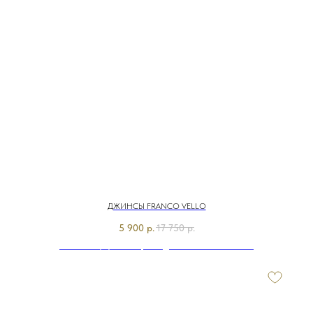
ДЖИНСЫ FRANCO VELLO
5 900
р.
17 750
р.
Э7691-225/м/24-02 Брюки джинсовые Franco Vello