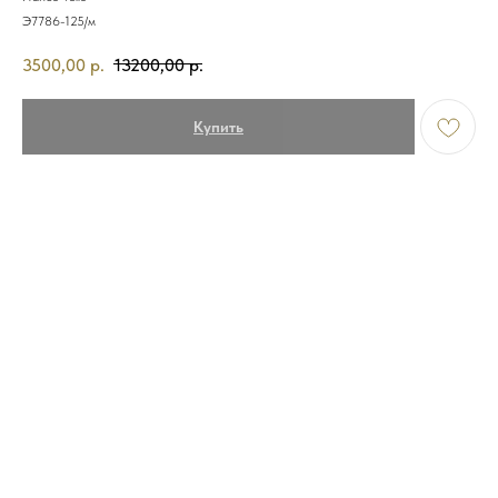
Э7786-125/м
3500,00
р.
13200,00
р.
Купить
Детали: застежка пуговицы, без рисунка, карманы с отрезным бочком, крой
брючин прямой, посадка средняя.
Состав: 45% хлопок 36% лиоцелл, 9% модал, 8% эластомультиэстер, 2% лайкра
Страна бренда: Италия
Страна производства: Турция