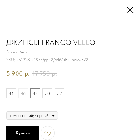
ДЖИНСЫ FRANCO VELLO
Franco Vello
SKU:
251328_21875/рр48/р46/цBlu nero-328
5 900
р.
17 750
р.
Размер
44
46
48
50
52
Цвет
Купить