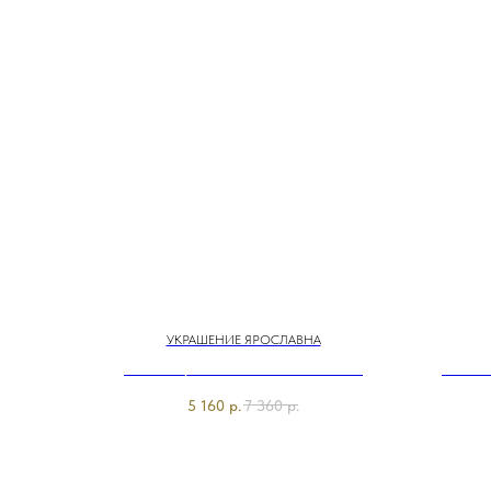
УКРАШЕНИЕ ЯРОСЛАВНА
C494232/26-01 Колье Во имя Розы
Э6258-
Franco Vello&Ярославна
5 160
р.
7 360
р.