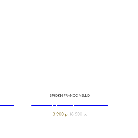
БРЮКИ FRANCO VELLO
 Franco
Э7838-226/м/25-02 Брюки Franco Vello
3 900
р.
18 500
р.