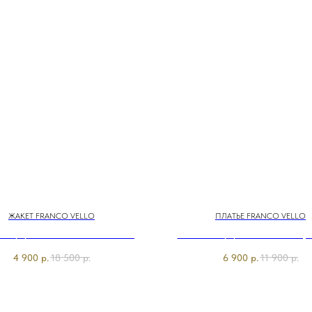
ЖАКЕТ FRANCO VELLO
ПЛАТЬЕ FRANCO VELLO
226/м/25-02 Жакет на молнии
Э5928-226/м/25-02 Платье тр.
Franco Vello
Vello
4 900
р.
18 500
р.
6 900
р.
11 900
р.