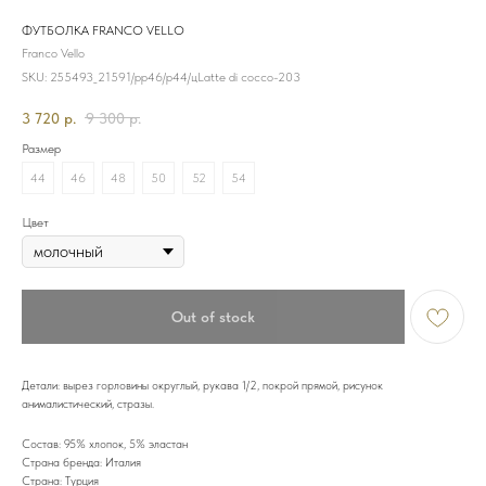
ФУТБОЛКА FRANCO VELLO
Franco Vello
SKU:
255493_21591/рр46/р44/цLatte di cocco-203
3 720
р.
9 300
р.
Размер
44
46
48
50
52
54
Цвет
Out of stock
Детали: вырез горловины округлый, рукава 1/2, покрой прямой, рисунок
анималистический, стразы.
Состав: 95% хлопок, 5% эластан
Страна бренда: Италия
Страна: Турция