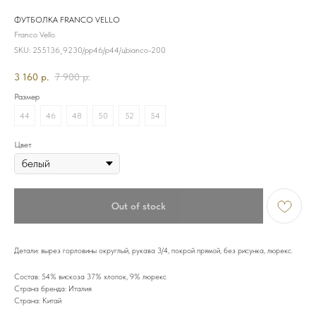
ФУТБОЛКА FRANCO VELLO
Franco Vello
SKU:
255136_9230/рр46/р44/цbianco-200
3 160
р.
7 900
р.
Размер
44
46
48
50
52
54
Цвет
Out of stock
Детали: вырез горловины округлый, рукава 3/4, покрой прямой, без рисунка, люрекс.
Состав: 54% вискоза 37% хлопок, 9% люрекс
Страна бренда: Италия
Страна: Китай