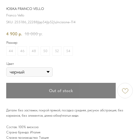
ЮБКА FRANCO VELLO
Franco Vello
SKU:
255186_22288/рр54/р52/цIncisione-114
4 900
р.
18 000
р.
Размер
44
46
48
50
52
54
Цвет
Out of stock
Детали: без застежки, покрой прямой, посадка средняя, рисунок абстракция, без
карманов, без элементов, длина юбки/платья миди.
Состав: 100% вискоза
Страна бренда: Италия
Страна производства: Турция