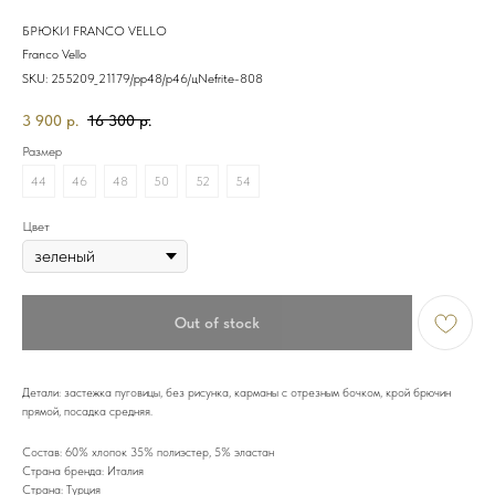
БРЮКИ FRANCO VELLO
Franco Vello
SKU:
255209_21179/рр48/р46/цNefrite-808
3 900
р.
16 300
р.
Размер
44
46
48
50
52
54
Цвет
Out of stock
Детали: застежка пуговицы, без рисунка, карманы с отрезным бочком, крой брючин
прямой, посадка средняя.
Состав: 60% хлопок 35% полиэстер, 5% эластан
Страна бренда: Италия
Страна: Турция