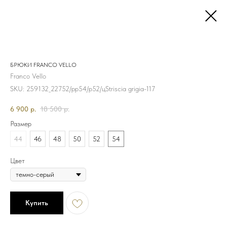
БРЮКИ FRANCO VELLO
Franco Vello
SKU:
259132_22752/рр54/р52/цStriscia grigia-117
6 900
р.
18 500
р.
Размер
44
46
48
50
52
54
Цвет
Купить