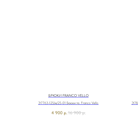
БРЮКИ FRANCO VELLO
Э7763-125/м/25-01 Брюки тр. Franco Vello
Э788
4 900
р.
16 900
р.