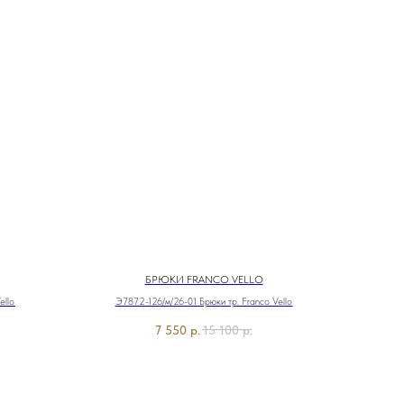
БРЮКИ FRANCO VELLO
ello
Э7872-126/м/26-01 Брюки тр. Franco Vello
7 550
р.
15 100
р.