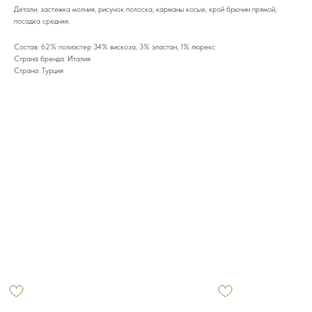
Детали: застежка молния, рисунок полоска, карманы косые, крой брючин прямой,
посадка средняя.
Состав: 62% полиэстер 34% вискоза, 3% эластан, 1% люрекс
Страна бренда: Италия
Страна: Турция