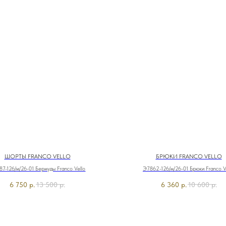
ШОРТЫ FRANCO VELLO
БРЮКИ FRANCO VELLO
7-126/м/26-01 Бермуды Franco Vello
Э7862-126/м/26-01 Брюки Franco V
6 750
р.
13 500
р.
6 360
р.
10 600
р.