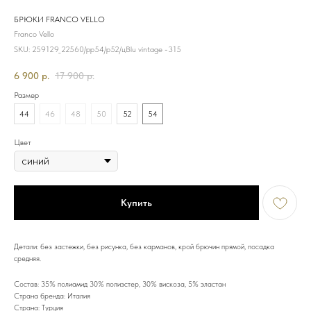
БРЮКИ FRANCO VELLO
Franco Vello
SKU:
259129_22560/рр54/р52/цBlu vintage -315
6 900
р.
17 900
р.
Размер
44
46
48
50
52
54
Цвет
Купить
Детали: без застежки, без рисунка, без карманов, крой брючин прямой, посадка
средняя.
Состав: 35% полиамид 30% полиэстер, 30% вискоза, 5% эластан
Страна бренда: Италия
Страна: Турция