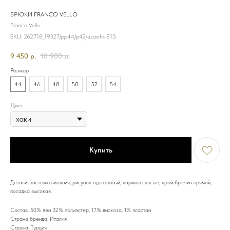
БРЮКИ FRANCO VELLO
Franco Vello
SKU:
262718_19327/рр44/р42/цcachi-815
9 450
р.
18 900
р.
Размер
44
46
48
50
52
54
Цвет
Купить
Детали: застежка молния, рисунок однотонный, карманы косые, крой брючин прямой,
посадка высокая.
Состав: 50% лен 32% полиэстер, 17% вискоза, 1% эластан
Страна бренда: Италия
Страна: Турция