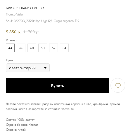
БРЮКИ FRANCO VELLO
Franco Vello
SKU:
262703_23204/рр44/р42/цGrigio argento-119
5 850
р.
11 700
р.
Размер
44
46
48
50
52
54
Цвет
Купить
Детали: застежка завязки, рисунок однотонный, карманы в шве, кройбрючин прямой,
посадка низкая, декоративные сетчатые элементы.
Состав: 100% ацетат
Страна бренда: Италия
Страна: Китай