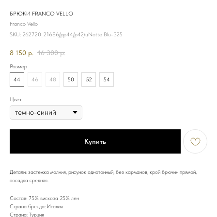
БРЮКИ FRANCO VELLO
Franco Vello
SKU:
262720_21686/рр44/р42/цNotte Blu-325
8 150
р.
16 300
р.
Размер
44
46
48
50
52
54
Цвет
Купить
Детали: застежка молния, рисунок однотонный, без карманов, крой брючин прямой,
посадка средняя.
Состав: 75% вискоза 25% лен
Страна бренда: Италия
Страна: Турция