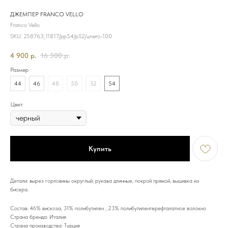
ДЖЕМПЕР FRANCO VELLO
Franco Vello
SKU:
258763_11817/рр54/р52/цnero-100
4 900
р.
16 500
р.
Размер
44
46
48
50
52
54
Цвет
Купить
Детали: вырез горловины округлый, рукава длинные, покрой прямой, вышивка из
бисера.
Состав: 46% вискоза, 31% полибутилен , 23% полибутилентерефталатное волокно
Страна бренда: Италия
Страна производства: Турция