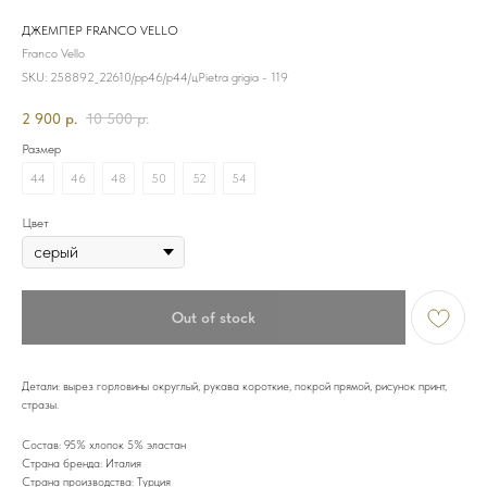
ДЖЕМПЕР FRANCO VELLO
Franco Vello
SKU:
258892_22610/рр46/р44/цPietra grigia - 119
2 900
р.
10 500
р.
Размер
44
46
48
50
52
54
Цвет
Out of stock
Детали: вырез горловины округлый, рукава короткие, покрой прямой, рисунок принт,
стразы.
Состав: 95% хлопок 5% эластан
Страна бренда: Италия
Страна производства: Турция