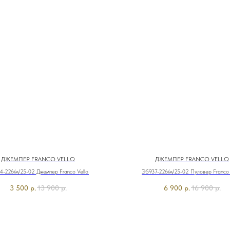
ДЖЕМПЕР FRANCO VELLO
ДЖЕМПЕР FRANCO VELLO
4-226/м/25-02 Джемпер Franco Vello
Э5937-226/м/25-02 Пуловер Franco 
3 500
р.
13 900
р.
6 900
р.
16 900
р.