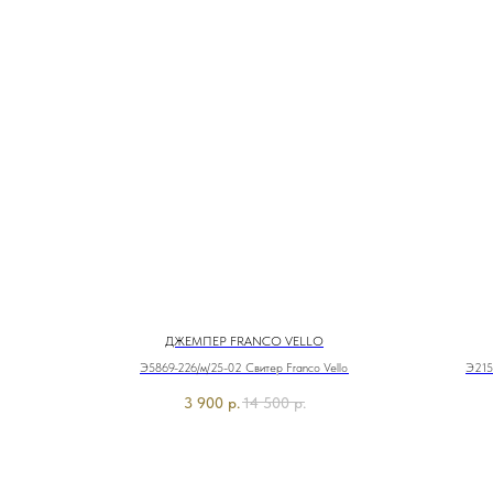
ДЖЕМПЕР FRANCO VELLO
Э5869-226/м/25-02 Свитер Franco Vello
Э215
3 900
р.
14 500
р.