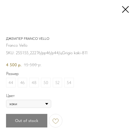
ДЖЕМПЕР FRANCO VELLO
Franco Vello
SKU:
255155_22276/рр46/р44/цGrigio kaki-811
4 500
р.
15 500
р.
Размер
44
46
48
50
52
54
Цвет
Out of stock