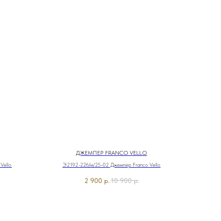
ДЖЕМПЕР FRANCO VELLO
Vello
Э2192-226/м/25-02 Джемпер Franco Vello
2 900
р.
10 900
р.