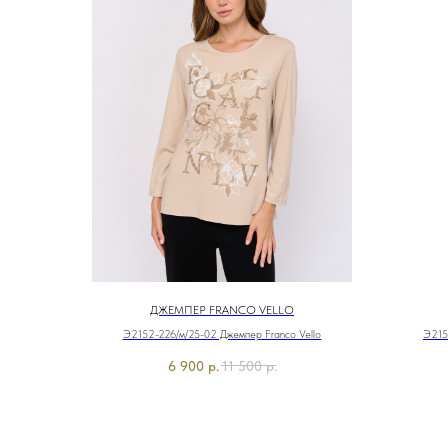
ДЖЕМПЕР FRANCO VELLO
Э2152-226/м/25-02 Джемпер Franco Vello
Э215
6 900
р.
11 500
р.