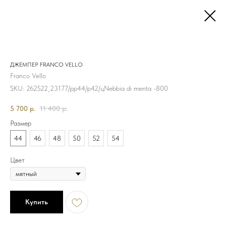
ДЖЕМПЕР FRANCO VELLO
Franco Vello
SKU:
262522_23177/рр44/р42/цNebbia di menta -800
5 700
р.
11 400
р.
Размер
44
46
48
50
52
54
Цвет
Купить