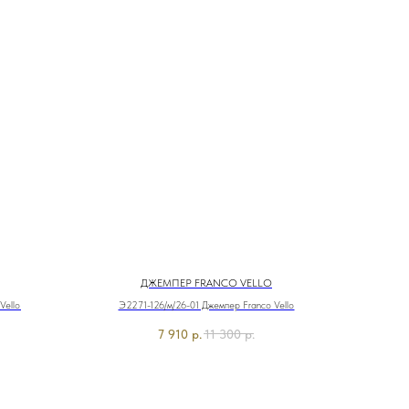
ДЖЕМПЕР FRANCO VELLO
Vello
Э2271-126/м/26-01 Джемпер Franco Vello
7 910
р.
11 300
р.