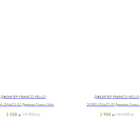
ДЖЕМПЕР FRANCO VELLO
ДЖЕМПЕР FRANCO VELLO
4-226/м/25-02 Джемпер Franco Vello
Э2083-125/м/25-01 Джемпер Franco 
3 500
р.
13 900
р.
3 900
р.
14 200
р.