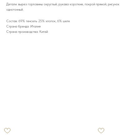
Детали: вырез горловины округлый, рукава короткие, покрой прямой, рисунок
однотонный.
Состав: 69% тенсель 25% хлопок, 6% шелк
Страна бренда: Италия
Страна производства: Китай