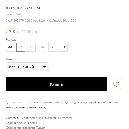
ДЖЕМПЕР FRANCO VELLO
Franco Vello
SKU:
262679_23231/рр46/р44/цVintage Blue-308
7 910
р.
11 300
р.
Размер
44
46
48
50
52
54
Цвет
Купить
Детали: вырез горловины воротник-стойка, рукава длинные, покрой прямой, рисунок
зебра, завязки, резинка внизу.
Состав: 63% полиэстер 34% вискоза, 3% эластан
Страна бренда: Италия
Страна производства: Турция