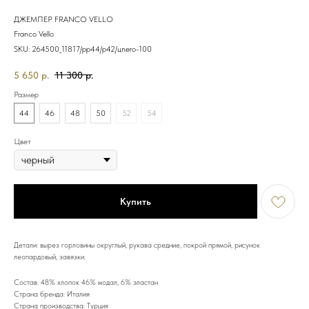
ДЖЕМПЕР FRANCO VELLO
Franco Vello
SKU:
264500_11817/рр44/р42/цnero-100
5 650
р.
11 300
р.
Размер
44
46
48
50
52
54
Цвет
Купить
Детали: вырез горловины округлый, рукава средние, покрой прямой, рисунок
леопардовый, завязки.
Состав: 48% хлопок 46% модал, 6% эластан
Страна бренда: Италия
Страна производства: Турция