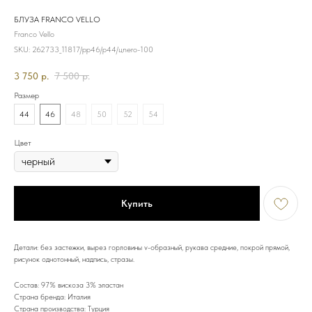
БЛУЗА FRANCO VELLO
Franco Vello
SKU:
262733_11817/рр46/р44/цnero-100
3 750
р.
7 500
р.
Размер
44
46
48
50
52
54
Цвет
Купить
Детали: без застежки, вырез горловины v-образный, рукава средние, покрой прямой,
рисунок однотонный, надпись, стразы.
Состав: 97% вискоза 3% эластан
Страна бренда: Италия
Страна производства: Турция