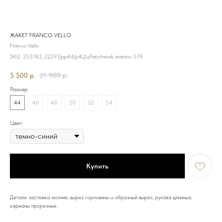
ЖАКЕТ FRANCO VELLO
Franco Vello
SKU:
255182_22291/рр44/р42/цPatchwork marino-519
5 500
р.
21 900
р.
Размер
44
46
48
50
52
54
Цвет
Купить
Детали: застежка молния, вырез горловины u-образный вырез, рукава длинные,
карманы прорезные.