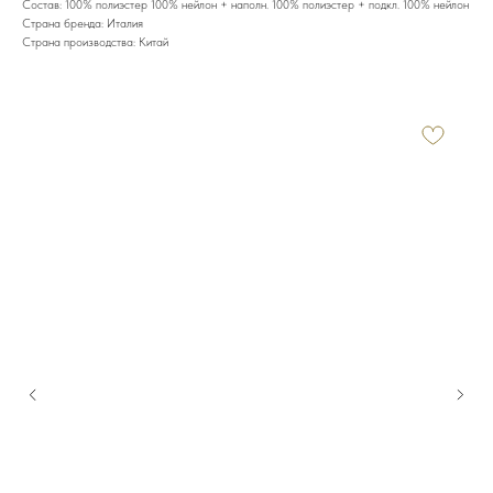
Состав: 100% полиэстер 100% нейлон + наполн. 100% полиэстер + подкл. 100% нейлон
Страна бренда: Италия
Страна производства: Китай