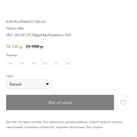
КУРТКА FRANCO VELLO
Franco Vello
SKU:
262381_9230/рр44/р42/цbianco-200
18 130
р.
25 900
р.
Размер
44
46
48
50
52
54
Цвет
Out of stock
Детали: застежка молния, без капюшона, рукава длинные, покрой прямой, рисунок
однотонный, утеплитель полиэстер, карманы прорезные, без опушки.