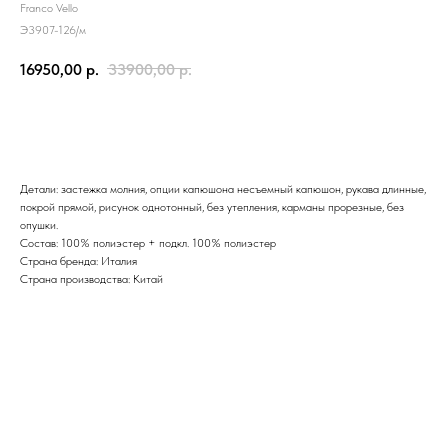
Franco Vello
Э3907-126/м
16950,00
р.
33900,00
р.
Купить
Детали: застежка молния, опции капюшона несъемный капюшон, рукава длинные,
покрой прямой, рисунок однотонный, без утепления, карманы прорезные, без
опушки.
Состав: 100% полиэстер + подкл. 100% полиэстер
Страна бренда: Италия
Страна производства: Китай