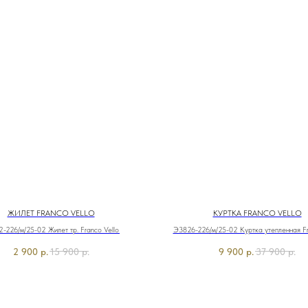
ЖИЛЕТ FRANCO VELLO
КУРТКА FRANCO VELLO
-226/м/25-02 Жилет тр. Franco Vello
Э3826-226/м/25-02 Куртка утепленная Fr
2 900
р.
15 900
р.
9 900
р.
37 900
р.