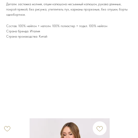
Детали: застежка молния, опции капюшона несъемный капюшон, рукава длинные,
покрой прямой, без рисунка, утеплитель пух, карманы прорезные, без опушки, борты
однобортное.
Состав: 100% нейлон + наполн. 100% полиэстер + подкл. 100% нейлон
Страна бренда: Италия
Страна производства: Китай