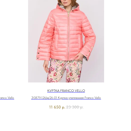
КУРТКА FRANCO VELLO
anco Vello
Э3879-126/м/26-01 Куртка утепленная Franco Vello
11 650
р.
23 300
р.