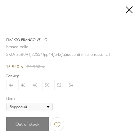
ПАЛЬТО FRANCO VELLO
Franco Vello
SKU:
258091_22554/рр44/р42/цSucco di mirtillo rosso -51
15 540
р.
25 900
р.
Размер
44
46
48
50
52
54
Цвет
Out of stock