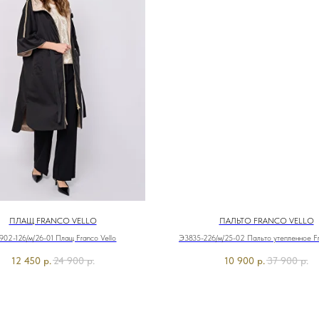
ПЛАЩ FRANCO VELLO
ПАЛЬТО FRANCO VELLO
02-126/м/26-01 Плащ Franco Vello
Э3835-226/м/25-02 Пальто утепленное Fr
12 450
р.
24 900
р.
10 900
р.
37 900
р.