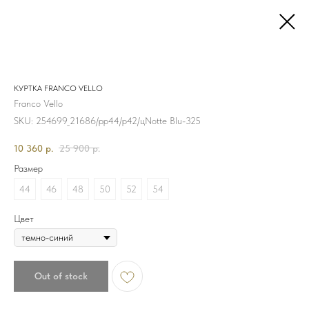
КУРТКА FRANCO VELLO
Franco Vello
SKU:
254699_21686/рр44/р42/цNotte Blu-325
10 360
р.
25 900
р.
Размер
44
46
48
50
52
54
Цвет
Out of stock