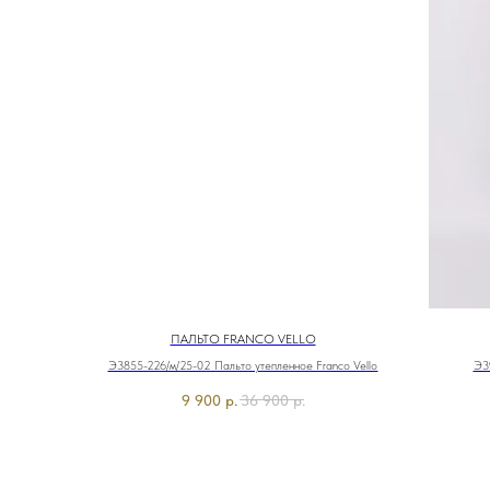
ПАЛЬТО FRANCO VELLO
Э3855-226/м/25-02 Пальто утепленное Franco Vello
Э39
9 900
р.
36 900
р.