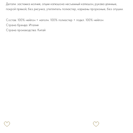
Детали: застежка молния, опции капюшона несъемный капюшон, рукава длинные,
покрой прямой, без рисунка, утеплитель полиэстер, карманы прорезные, без опушки.
Состав: 100% нейлон + наполн. 100% полиэстер + подкл. 100% нейлон
Страна бренда: Италия
Страна производства: Китай