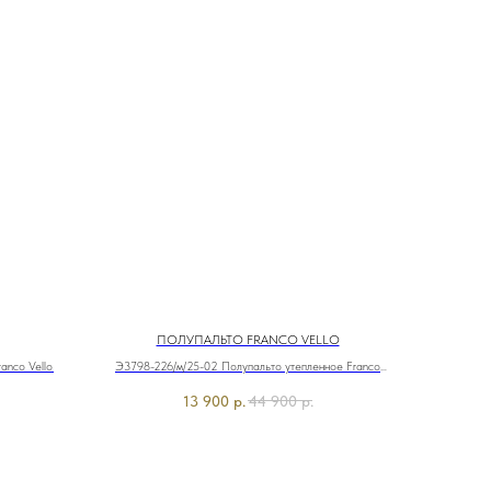
ПОЛУПАЛЬТО FRANCO VELLO
anco Vello
Э3798-226/м/25-02 Полупальто утепленное Franco
Vello
13 900
р.
44 900
р.