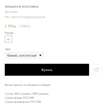
УКРАШЕНИЕ ЯРОСЛАВНА
Ярославна
SKU:
266234_11661/ррU/рU/цmulti
2 310
р.
3 300
р.
Размер
U
Цвет
Купить
Детали: Браслет из халцедона и майорки.
Состав: 100% халцедон, 100% майорка
Страна бренда: РОССИЯ
Страна производства: РОССИЯ