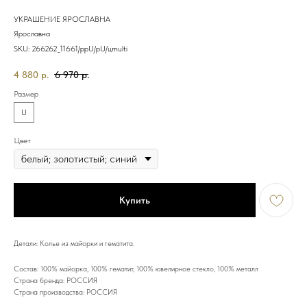
УКРАШЕНИЕ ЯРОСЛАВНА
Ярославна
SKU:
266262_11661/ррU/рU/цmulti
4 880
р.
6 970
р.
Размер
U
Цвет
Купить
Детали: Колье из майорки и гематита.
Состав: 100% майорка, 100% гематит, 100% ювелирное стекло, 100% металл
Страна бренда: РОССИЯ
Страна производства: РОССИЯ