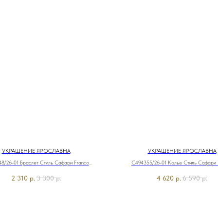
УКРАШЕНИЕ ЯРОСЛАВНА
УКРАШЕНИЕ ЯРОСЛАВНА
8/26-01 Браслет Стиль Сафари Franco
C494355/26-01 Колье Стиль Сафари 
Vello&Ярославна
Vello&Ярославна
2 310
р.
3 300
р.
4 620
р.
6 590
р.