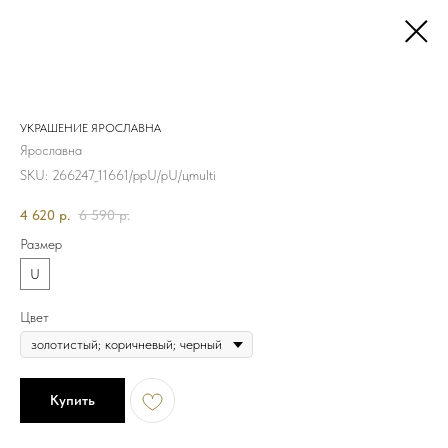
УКРАШЕНИЕ ЯРОСЛАВНА
Ярославна
SKU:
266247_11661/ррU/рU/цmulti
4 620
р.
6 590
р.
Размер
U
Цвет
Купить