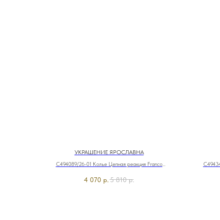
УКРАШЕНИЕ ЯРОСЛАВНА
C494089/26-01 Колье Цепная реакция Franco
C49434
Vello&Ярославна
4 070
р.
5 810
р.