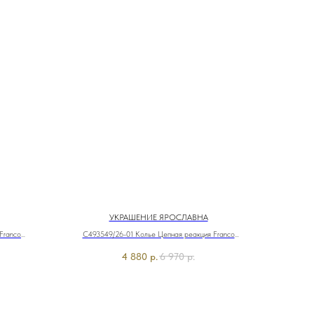
УКРАШЕНИЕ ЯРОСЛАВНА
Franco
C493549/26-01 Колье Цепная реакция Franco
Vello&Ярославна
4 880
р.
6 970
р.