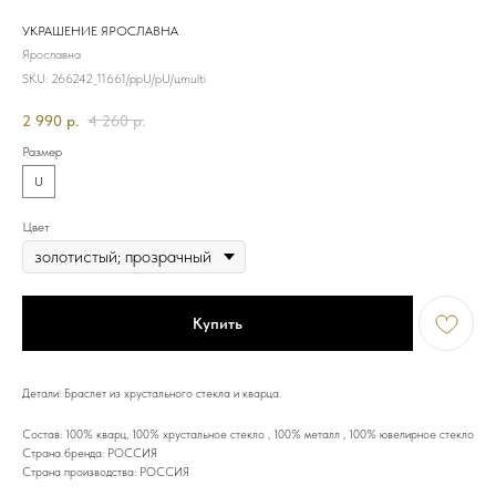
УКРАШЕНИЕ ЯРОСЛАВНА
Ярославна
SKU:
266242_11661/ррU/рU/цmulti
2 990
р.
4 260
р.
Размер
U
Цвет
Купить
Детали: Браслет из хрустального стекла и кварца.
Состав: 100% кварц, 100% хрустальное стекло , 100% металл , 100% ювелирное стекло
Страна бренда: РОССИЯ
Страна производства: РОССИЯ